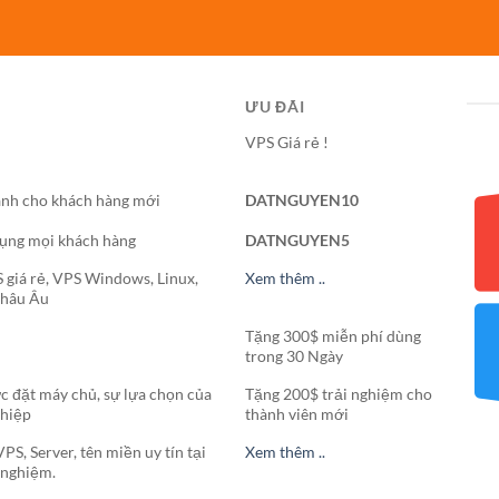
ƯU ĐÃI
VPS Giá rẻ !
nh cho khách hàng mới
DATNGUYEN10
ụng mọi khách hàng
DATNGUYEN5
 giá rẻ, VPS Windows, Linux,
Xem thêm ..
Châu Âu
Tặng 300$ miễn phí dùng
trong 30 Ngày
ực đặt máy chủ, sự lựa chọn của
Tặng 200$ trải nghiệm cho
ghiệp
thành viên mới
S, Server, tên miền uy tín tại
Xem thêm ..
 nghiệm.