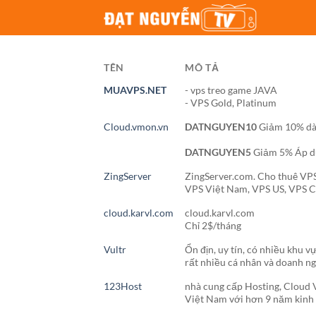
Bỏ
qua
nội
dung
TÊN
MÔ TẢ
MUAVPS.NET
- vps treo game JAVA
- VPS Gold, Platinum
Cloud.vmon.vn
DATNGUYEN10
Giảm 10% dà
DATNGUYEN5
Giảm 5% Áp d
ZingServer
ZingServer.com. Cho thuê VPS
VPS Việt Nam, VPS US, VPS 
cloud.karvl.com
cloud.karvl.com
Chỉ 2$/tháng
Vultr
Ổn địn, uy tín, có nhiều khu v
rất nhiều cá nhân và doanh n
123Host
nhà cung cấp Hosting, Cloud VP
Việt Nam với hơn 9 năm kinh